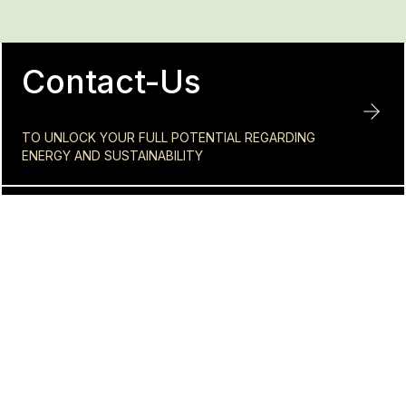
Contact-Us
TO UNLOCK YOUR FULL POTENTIAL REGARDING
ENERGY AND SUSTAINABILITY
SUBSCRIBE TO OUR
NEWSLETTER
Reach your full energy and sustainability potential
© 2023 All rights reserved to TST. Design by
HIGH5