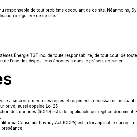
nu responsable de tout problème découlant de ce site. Néanmoins, Sy
sation irrégulière de ce site.
Systèmes Énergie TST inc. de toute responsabilité, de tout coût, de to
tion de l’une des dispositions énoncées dans le présent document.
es
se à se conformer à ses règles et règlements nécessaires, incluant la
r privé, aussi appelée Loi 25.
ection des données (RGPD) est la loi applicable qui régit ce document. 
.
 California Consumer Privacy Act (CCPA) est la loi applicable qui régit 
t préséance.